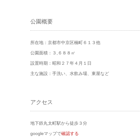
公園概要
所在地：京都市中京区楠町６１３他
公園面積：３,６８８㎡
設置時期：昭和２７年４月１日
主な施設：手洗い、水飲み場、東屋など
アクセス
地下鉄丸太町駅から徒歩３分
googleマップで
確認する