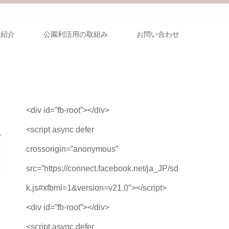
園紹介
公園利活用の取組み
お問い合わせ
<div id=”fb-root”></div>
<script async defer
crossorigin=”anonymous”
src=”https://connect.facebook.net/ja_JP/sd
k.js#xfbml=1&version=v21.0″></script>
<div id=”fb-root”></div>
<script async defer