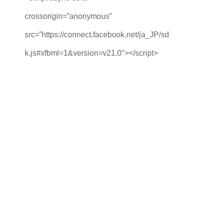
crossorigin=”anonymous”
src=”https://connect.facebook.net/ja_JP/sd
k.js#xfbml=1&version=v21.0″></script>