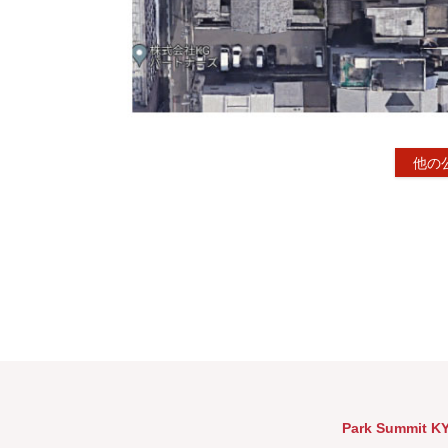
他の
Park Summit K